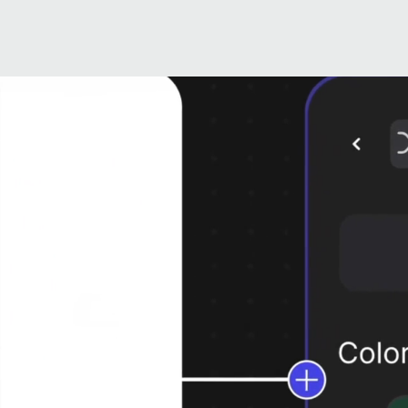
​智 人 设 计
人 