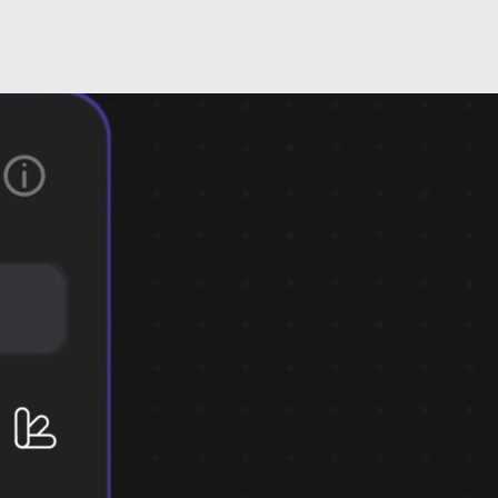
US
CONTACT
 创